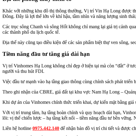
Khác với những khu đô thị thông thường, Vị trí Vin Hạ Long được thi
Đông. Đây là lợi thế lớn về khí hậu, tầm nhìn và năng lượng sinh th
Các trục sông Chanh và sông Hốt không chỉ mang lại giá trị cảnh qu
các thành phố du lịch quốc tế.
Địa thế này cũng tạo điều kiện để các sản phẩm biệt thự ven sông, s
Tiềm năng đầu tư tăng giá dài hạn
Vị trí Vinhomes Hạ Long không chỉ đẹp ở hiện tại mà còn “đắt” ở t
người và thu hút FDI.
Việc đầu tư mạnh vào hạ tầng giao thông cùng chính sách phát triể
Theo ghi nhận của CBRE, giá đất tại khu vực Nam Hạ Long – Quảng
Khi dự án của Vinhomes chính thức triển khai, dự kiến mặt bằng giá sẽ
Với vị trí trung tâm, hạ tầng hoàn chỉnh và quy hoạch dài hạn, Vinhom
lõi: vị thế chiến lược – hạ tầng kết nối – tiềm năng đầu tư bền vững
Liên hệ hotline
0975.442.140
để nhận bản đồ vị trí chi tiết và được 