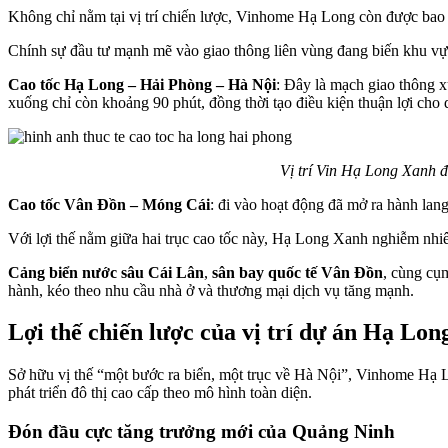
Không chỉ nằm tại vị trí chiến lược, Vinhome Hạ Long còn được bao
Chính sự đầu tư mạnh mẽ vào giao thông liên vùng đang biến khu vự
Cao tốc Hạ Long – Hải Phòng – Hà Nội
:
Đây là mạch giao thông xư
xuống chỉ còn khoảng 90 phút, đồng thời tạo điều kiện thuận lợi cho 
Vị trí Vin Hạ Long Xanh đ
Cao tốc Vân Đồn – Móng Cái
: đi vào hoạt động đã mở ra hành la
Với lợi thế nằm giữa hai trục cao tốc này, Hạ Long Xanh nghiễm nhiên
Cảng biển nước sâu Cái Lân
,
sân bay quốc tế Vân Đồn
, cùng
cụm
hành, kéo theo nhu cầu nhà ở và thương mại dịch vụ tăng mạnh.
Lợi thế chiến lược của vị trí dự án Hạ Lo
Sở hữu vị thế “một bước ra biển, một trục về Hà Nội”, Vinhome Hạ L
phát triển đô thị cao cấp theo mô hình toàn diện.
Đón đầu cực tăng trưởng mới của Quảng Ninh