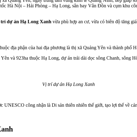
xã Quảng Yên, ngay trung tâm vùng kinh tế Quảng Ninh, tiếp giáp sôn
o tốc Hà Nội – Hải Phòng – Hạ Long, sân bay Vân Đồn và cụm khu công 
ị trí dự án Hạ Long Xanh
vừa phù hợp an cư, vừa có biên độ tăng giá d
huộc địa phận của hai địa phương là thị xã Quảng Yên và thành phố Hạ
Yên và 923ha thuộc Hạ Long, dự án trải dài dọc sông Chanh, sông Hốt 
Vị trí dự án Hạ Long Xanh
 UNESCO công nhận là Di sản thiên nhiên thế giới, tạo lợi thế về cản
Xanh