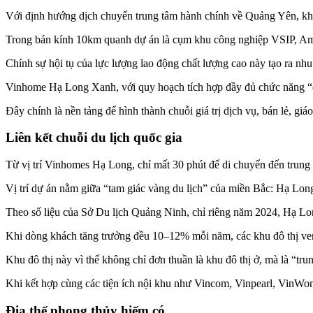
Với định hướng dịch chuyển trung tâm hành chính về Quảng Yên, khu
Trong bán kính 10km quanh dự án là cụm khu công nghiệp VSIP, Ama
Chính sự hội tụ của lực lượng lao động chất lượng cao này tạo ra nhu
Vinhome Hạ Long Xanh, với quy hoạch tích hợp đầy đủ chức năng “ở – 
Đây chính là nền tảng để hình thành chuỗi giá trị dịch vụ, bán lẻ, giáo
Liên kết chuỗi du lịch quốc gia
Từ vị trí Vinhomes Hạ Long, chỉ mất 30 phút để di chuyển đến trung
Vị trí dự án nằm giữa “tam giác vàng du lịch” của miền Bắc: Hạ Lon
Theo số liệu của Sở Du lịch Quảng Ninh, chỉ riêng năm 2024, Hạ Long
Khi dòng khách tăng trưởng đều 10–12% mỗi năm, các khu đô thị ven di
Khu đô thị này vì thế không chỉ đơn thuần là khu đô thị ở, mà là “tr
Khi kết hợp cùng các tiện ích nội khu như Vincom, Vinpearl, VinWond
Địa thế phong thủy hiếm có