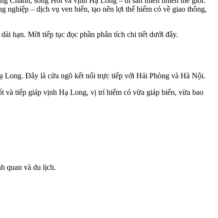
g Chanh, sông Hốt và vịnh Hạ Long – di sản thiên nhiên thế giới.
nghiệp – dịch vụ ven biển, tạo nên lợi thế hiếm có về giao thông,
ài hạn. Mời tiếp tục đọc phần phân tích chi tiết dưới đây.
 Long. Đây là cửa ngõ kết nối trực tiếp với Hải Phòng và Hà Nội.
và tiếp giáp vịnh Hạ Long, vị trí hiếm có vừa giáp biển, vừa bao
h quan và du lịch.