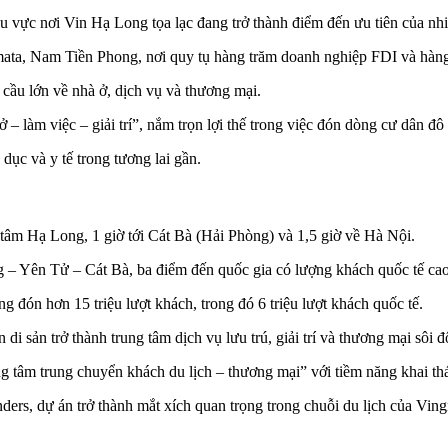
 vực nơi Vin Hạ Long tọa lạc đang trở thành điểm đến ưu tiên của nh
ta, Nam Tiền Phong, nơi quy tụ hàng trăm doanh nghiệp FDI và hàng 
 cầu lớn về nhà ở, dịch vụ và thương mại.
làm việc – giải trí”, nắm trọn lợi thế trong việc đón dòng cư dân đô
 dục và y tế trong tương lai gần.
 tâm Hạ Long, 1 giờ tới Cát Bà (Hải Phòng) và 1,5 giờ về Hà Nội.
g – Yên Tử – Cát Bà, ba điểm đến quốc gia có lượng khách quốc tế ca
 đón hơn 15 triệu lượt khách, trong đó 6 triệu lượt khách quốc tế.
 sản trở thành trung tâm dịch vụ lưu trú, giải trí và thương mại sôi đ
ung tâm trung chuyển khách du lịch – thương mại” với tiềm năng khai th
ers, dự án trở thành mắt xích quan trọng trong chuỗi du lịch của Vin