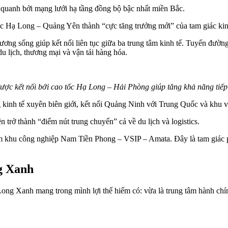
 quanh bởi mạng lưới hạ tầng đồng bộ bậc nhất miền Bắc.
c Hạ Long – Quảng Yên thành “cực tăng trưởng mới” của tam giác kin
ơng sống giúp kết nối liên tục giữa ba trung tâm kinh tế. Tuyến đườn
du lịch, thương mại và vận tải hàng hóa.
ược kết nối bởi cao tốc Hạ Long – Hải Phòng giúp tăng khả năng tiếp
ng kinh tế xuyên biên giới, kết nối Quảng Ninh với Trung Quốc và k
 trở thành “điểm nút trung chuyển” cả về du lịch và logistics.
 khu công nghiệp Nam Tiền Phong – VSIP – Amata
. Đây là tam giác 
ng Xanh
ong Xanh mang trong mình lợi thế hiếm có: vừa là trung tâm hành chí