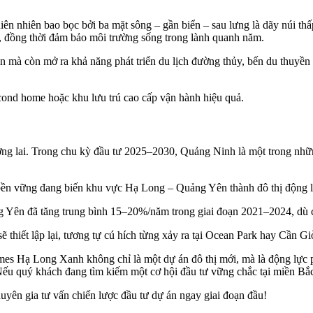
ên nhiên bao bọc bởi ba mặt sông – gần biển – sau lưng là dãy núi thấ
ái, đồng thời đảm bảo môi trường sống trong lành quanh năm.
an mà còn mở ra khả năng phát triển du lịch đường thủy, bến du thuy
econd home hoặc khu lưu trú cao cấp vận hành hiệu quả.
ương lai. Trong chu kỳ đầu tư 2025–2030, Quảng Ninh là một trong nhữ
n bền vững đang biến khu vực Hạ Long – Quảng Yên thành đô thị động 
 Yên đã tăng trung bình 15–20%/năm trong giai đoạn 2021–2024, dù 
 thiết lập lại, tương tự cú hích từng xảy ra tại Ocean Park hay Cần Gi
es Hạ Long Xanh không chỉ là một dự án đô thị mới, mà là động lực phát
. Nếu quý khách đang tìm kiếm một cơ hội đầu tư vững chắc tại miền Bắ
chuyên gia tư vấn chiến lược đầu tư dự án ngay giai đoạn đầu!