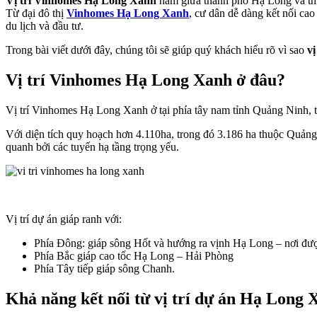
Vị trí Vinhomes Hạ Long Xanh
nằm giữa thành phố Hạ Long và thị 
Từ đại đô thị
Vinhomes Hạ Long Xanh
, cư dân dễ dàng kết nối ca
du lịch và đầu tư.
Trong bài viết dưới đây, chúng tôi sẽ giúp quý khách hiểu rõ vì sao
v
Vị trí Vinhomes Hạ Long Xanh ở đâu?
Vị trí Vinhomes Hạ Long Xanh ở tại phía tây nam tỉnh Quảng Ninh, t
Với diện tích quy hoạch hơn 4.110ha, trong đó 3.186 ha thuộc Quảng 
quanh bởi các tuyến hạ tầng trọng yếu.
Vị trí dự án giáp ranh với:
Phía Đông: giáp sông Hốt và hướng ra vịnh Hạ Long – nơi được
Phía Bắc giáp cao tốc Hạ Long – Hải Phòng
Phía Tây tiếp giáp sông Chanh.
Khả năng kết nối từ vị trí dự án Hạ Long 