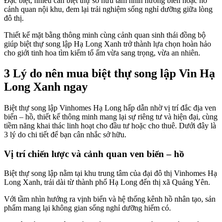
Đặc biệt, nhiều căn biệt thự sở hữu tầm nhìn hướng biển hoặc hồ
cảnh quan nội khu, đem lại trải nghiệm sống nghỉ dưỡng giữa lòng
đô thị.
Thiết kế mặt bằng thông minh cùng cảnh quan sinh thái đồng bộ
giúp biệt thự song lập Hạ Long Xanh trở thành lựa chọn hoàn hảo
cho giới tinh hoa tìm kiếm tổ ấm vừa sang trọng, vừa an nhiên.
3 Lý do nên mua biệt thự song lập Vin Hạ
Long Xanh ngay
Biệt thự song lập Vinhomes Hạ Long hấp dẫn nhờ vị trí đắc địa ven
biển – hồ, thiết kế thông minh mang lại sự riêng tư và hiện đại, cùng
tiềm năng khai thác linh hoạt cho đầu tư hoặc cho thuê. Dưới đây là
3 lý do chi tiết để bạn cân nhắc sở hữu.
Vị trí chiến lược và cảnh quan ven biển – hồ
Biệt thự song lập nằm tại khu trung tâm của đại đô thị Vinhomes Hạ
Long Xanh, trải dài từ thành phố Hạ Long đến thị xã Quảng Yên.
Với tầm nhìn hướng ra vịnh biển và hệ thống kênh hồ nhân tạo, sản
phẩm mang lại không gian sống nghỉ dưỡng hiếm có.