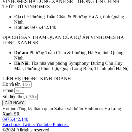
VINHOMES HẠ LONG XANH SR - THÔNG TIN CHÍNH
THỨC TỪ VINHOMES
Địa chỉ: Phường Tuần Châu & Phường Hà An, tỉnh Quảng
Ninh
Hotline: 0975.442.140
ĐỊA CHỈ SÀN THAM QUAN CỦA DỰ ÁN VINHOMES HẠ
LONG XANH SR
Dự án:
Phường Tuần Châu & Phường Hà An, tỉnh Quảng
Ninh
Hà Nội:
Tòa nhà văn phòng Symphony, Đường Chu Huy
Mân, Phường Phúc Lợi, Quận Long Biên, Thành phố Hà Nội
LIÊN HỆ PHÒNG KINH DOANH
Họ và tên
Email
Số điện thoại
GỬI NGAY
Hotline đăng ký tham quan Saban và dự án Vinhomes Hạ Long
Xanh SR
0975.442.140
Facebook
Twitter
Youtube
Pinterest
©2024 Allrights reserved