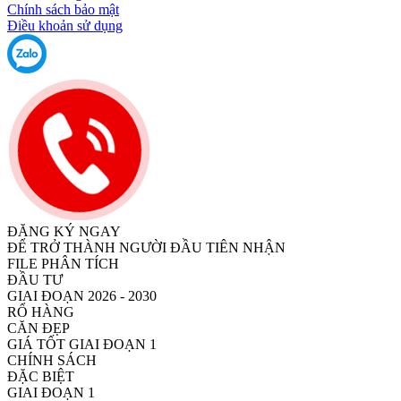
Chính sách bảo mật
Điều khoản sử dụng
ĐĂNG KÝ NGAY
ĐỂ TRỞ THÀNH NGƯỜI ĐẦU TIÊN NHẬN
FILE PHÂN TÍCH
ĐẦU TƯ
GIAI ĐOẠN 2026 - 2030
RỔ HÀNG
CĂN ĐẸP
GIÁ TỐT GIAI ĐOẠN 1
CHÍNH SÁCH
ĐẶC BIỆT
GIAI ĐOẠN 1