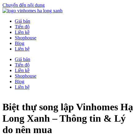
Chuyển đến nội dung
Giá bán
Tiến độ
Liền kề
Shophouse
Blog
Liên hệ
Giá bán
Tiến độ
Liền kề
Shophouse
Blog
Liên hệ
Biệt thự song lập Vinhomes Hạ
Long Xanh – Thông tin & Lý
do nên mua