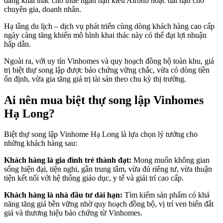
dàng khai thác cho thuê ngắn hạn kiểu Airbnb hoặc dài hạn cho
chuyên gia, doanh nhân.
Hạ tầng du lịch – dịch vụ phát triển cùng dòng khách hàng cao cấp
ngày càng tăng khiến mô hình khai thác này có thể đạt lợi nhuận
hấp dẫn.
Ngoài ra, với uy tín Vinhomes và quy hoạch đồng bộ toàn khu, giá
trị biệt thự song lập được bảo chứng vững chắc, vừa có dòng tiền
ổn định, vừa gia tăng giá trị tài sản theo chu kỳ thị trường.
Ai nên mua biệt thự song lập Vinhomes
Hạ Long?
Biệt thự song lập Vinhome Hạ Long là lựa chọn lý tưởng cho
những khách hàng sau:
Khách hàng là gia đình trẻ thành đạt:
Mong muốn không gian
sống hiện đại, tiện nghi, gần trung tâm, vừa đủ riêng tư, vừa thuận
tiện kết nối với hệ thống giáo dục, y tế và giải trí cao cấp.
Khách hàng là nhà đầu tư dài hạn:
Tìm kiếm sản phẩm có khả
năng tăng giá bền vững nhờ quy hoạch đồng bộ, vị trí ven biển đắt
giá và thương hiệu bảo chứng từ Vinhomes.