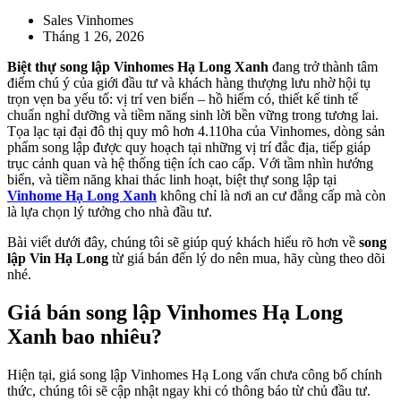
Sales Vinhomes
Tháng 1 26, 2026
Biệt thự song lập Vinhomes Hạ Long Xanh
đang trở thành tâm
điểm chú ý của giới đầu tư và khách hàng thượng lưu nhờ hội tụ
trọn vẹn ba yếu tố: vị trí ven biển – hồ hiếm có, thiết kế tinh tế
chuẩn nghỉ dưỡng và tiềm năng sinh lời bền vững trong tương lai.
Tọa lạc tại đại đô thị quy mô hơn 4.110ha của Vinhomes, dòng sản
phẩm song lập được quy hoạch tại những vị trí đắc địa, tiếp giáp
trục cảnh quan và hệ thống tiện ích cao cấp. Với tầm nhìn hướng
biển, và tiềm năng khai thác linh hoạt, biệt thự song lập tại
Vinhome Hạ Long Xanh
không chỉ là nơi an cư đẳng cấp mà còn
là lựa chọn lý tưởng cho nhà đầu tư.
Bài viết dưới đây, chúng tôi sẽ giúp quý khách hiểu rõ hơn về
song
lập Vin Hạ Long
từ giá bán đến lý do nên mua, hãy cùng theo dõi
nhé.
Giá bán song lập Vinhomes Hạ Long
Xanh bao nhiêu?
Hiện tại, giá song lập Vinhomes Hạ Long vấn chưa công bố chính
thức, chúng tôi sẽ cập nhật ngay khi có thông báo từ chủ đầu tư.