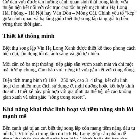
Cư dân vừa được tận hưởng cảnh quan sinh thái trong lành, vừa
thuận tiện kết nối với các trục cao tốc huyết mạch như Hạ Long –
Hải Phòng – Hà Nội hay Vân Đồn – Móng Cái. Chính yếu tố “kép”
giữa cảnh quan và hạ tầng giúp biệt thự song lập tăng giá trị bền
vững theo thời gian.
Thiết kế thông minh
Biệt thự song lập Vin Hạ Long Xanh được thiết kế theo phong cách
hiện đại, tận dụng tối đa ánh sáng và gió tự nhiên.
Mỗi căn có ba mặt thoáng, tiếp giáp sân vườn xanh mát và chỉ một
mặt tường chung, đảm bảo vừa riêng tư vừa gắn kết với cộng đồng.
Diện tích trung bình từ 180 – 250 m², cao 3–4 tầng, kết cấu linh
hoạt cho nhiều mục đích sử dụng: ở, nghỉ dưỡng hoặc kết hợp kinh
doanh. Thiết kế này phù hợp với gia đình đa thế hệ, đề cao không
gian xanh và cảm giác “sống trong resort”.
Khả năng khai thác linh hoạt và tiềm năng sinh lời
mạnh mẽ
Bên cạnh giá trị an cư, biệt thự song lập còn mang tiềm năng đầu tư
nổi bật. Vị trí gần trung tâm du lịch Hạ Long giúp sản phẩm dễ